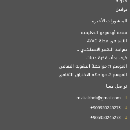
نة
صل
نشورات الأخيرة
ة أودمودو التعليمية
ر في مجلة AYAD
ط التعبير الاصطلاحي ..
 بدأت فكرة عتبات..
اجهة التشويه الثقافي
جهة الاختراق الثقافي
صل معنا
m.alialkholi@gmail.com
905350245273+
905350245273+