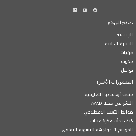
L
Y
F
i
o
a
n
u
c
k
t
e
تصفح الموقع
e
u
b
d
b
o
i
e
o
الرئيسية
n
k
السيرة الذاتية
مرئيات
مدونة
تواصل
المنشورات الأخيرة
منصة أودمودو التعليمية
النشر في مجلة AYAD
ضوابط التعبير الاصطلاحي ..
كيف بدأت فكرة عتبات..
الموسم 1: مواجهة التشويه الثقافي