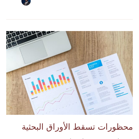
محظورات
تسقط
الأوراق
البحثية
محظورات تسقط الأوراق البحثية