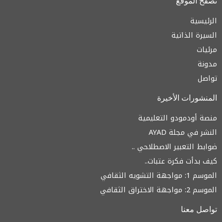
تصفح الموقع
e
u
b
d
b
o
i
e
o
الرئيسية
n
k
السيرة الذاتية
مرئيات
مدونة
تواصل
المنشورات الأخيرة
منصة أودمودو التعليمية
النشر في مجلة AYAD
ضوابط التعبير الاصطلاحي ..
كيف بدأت فكرة عتبات..
الموسم 1: مواجهة التشويه الثقافي
الموسم 2: مواجهة الاختراق الثقافي
تواصل معنا