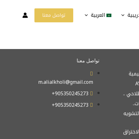
ريبية
العربية
تواصل معنا
تواصل معنا
يمية
m.alialkholi@gmail.com
لاحي ..
905350245273+
..
905350245273+
ة التشويه
ة الاختراق