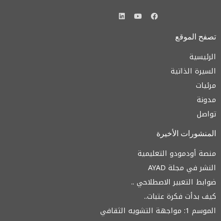
L
Y
F
i
o
a
n
u
c
k
t
e
تصفح الموقع
e
u
b
d
b
o
i
e
o
الرئيسية
n
k
السيرة الذاتية
مرئيات
مدونة
تواصل
المنشورات الأخيرة
منصة أودمودو التعليمية
النشر في مجلة AYAD
ضوابط التعبير الاصطلاحي ..
كيف بدأت فكرة عتبات..
الموسم 1: مواجهة التشويه الثقافي