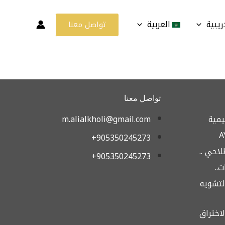
ريبية
العربية
تواصل معنا
تواصل معنا
يمية
m.alialkholi@gmail.com
905350245273+
لاحي ..
905350245273+
..
ة التشويه
ة الاختراق