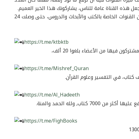
ل هذه القناة عامة للناس، يشاركونك هذا الخير العميم.
ومن فضل الله عز وجل أن تيسر إنشاء العديد من القنوات الخاصة بالكتب والأبحاث والدروس، حتى وصلت 24
https://t.me/ktbktb
https://t.me/Mishref_Quran
 كتاب، في التفسير وعلوم القرآن.
https://t.me/Al_Hadeeth
كتاب, ولله الحمد والمنة.
https://t.me/FighBooks