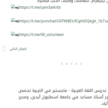
يليغرام، للنقاشات وطلبات الكتب مباشرة:
https://t.me/jam3alkitb
https://t.me/joinchat/GFFW8EUfGphDQkgV_1bT
https://t.me/M_volunteer
xt
المقال التالي
تدريس اللغة العربية - ماجستير في التربية تخصص
كتور أستاذ مساعد في جامعة اسطنبول أيدين، ومحرر
ياد.