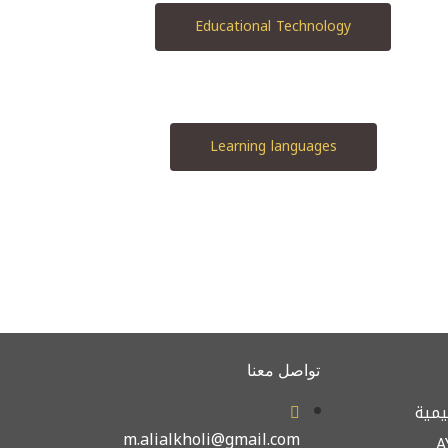
Educational Technology
Learning languages
تواصل معنا
يمية
m.alialkholi@gmail.com