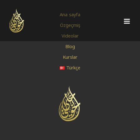
İçeriğe
Main
atla
Ana sayfa
Men
Özgeçmiş
Videolar
Blog
Kurslar
Türkçe